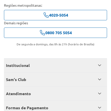
Regiões metropolitanas:
4020-5054
Demais regiões
0800 705 5054
De segunda a domingo, das 8h às 21h (horário de Brasília)
Institucional
Quem somos
Sam's Club
Catálogo
Seja sócio
Atendimento
Trabalhe conosco
Benefícios
Fale conosco
Encontre um Clube
Formas de Pagamento