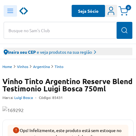
0
Seja Sócio
Busque no Sam's Club
Insira seu CEP
e veja produtos na sua região
Home
Vinhos
Argentina
Tinto
Vinho Tinto Argentino Reserve Blend
Testimonio Luigi Bosca 750ml
Marca:
Luigi Bosca
-
Código:
85431
Ops! Infelizmente, este produto está sem estoque no