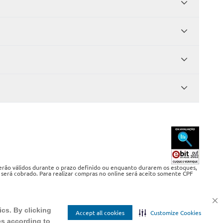
serão válidos durante o prazo definido ou enquanto durarem os estoques,
 será cobrado. Para realizar compras no online será aceito somente CPF
ics. By clicking
Accept all cookies
Customize Cookies
es according to