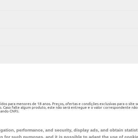
os para menores de 18 anos. Preços, ofertas e condições exclusivas para o site 
o. Caso falte algum produto, este não será entregue e o valor correspondente não
izando CNPJ.
ueri, SP, CEP 06460-020
ation, performance, and security, display ads, and obtain statist
on for such purposes, and it is possible to adapt the use of cooki