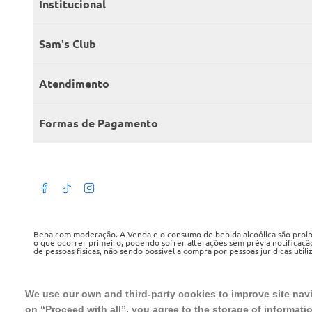
Institucional
Quem somos
Sam's Club
Catálogo
Seja sócio
Atendimento
Trabalhe conosco
Benefícios
Fale conosco
Encontre um Clube
Formas de Pagamento
Member’s Mark
Atendimento em libras
Televendas
Cartão crédito Sam’s Club
+Negócios
Blog
Dúvidas frequentes
Termos de Uso
Beba com moderação. A Venda e o consumo de bebida alcoólica são proibid
o que ocorrer primeiro, podendo sofrer alterações sem prévia notificaçã
de pessoas fisicas, não sendo possivel a compra por pessoas juridicas util
Política de privacidade
WMB SUPERMERCADOS DO BRASIL LTDA
Política de trocas e devoluções
CNPJ sob o n° 00.063.960/0001-09, sediada na Av. Tucunaré, n° 125, Bar
We use our own and third-party cookies to improve site navig
Tel.: 4020 5054
on “Proceed with all”, you agree to the storage of informati
Regulamento cashback