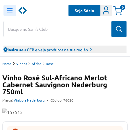
0
Seja Sócio
Busque no Sam's Club
Insira seu CEP
e veja produtos na sua região
Home
Vinhos
África
Rose
Vinho Rosé Sul-Africano Merlot
Cabernet Sauvignon Nederburg
750ml
Marca:
Vinícola Nederburg
-
Código:
76020