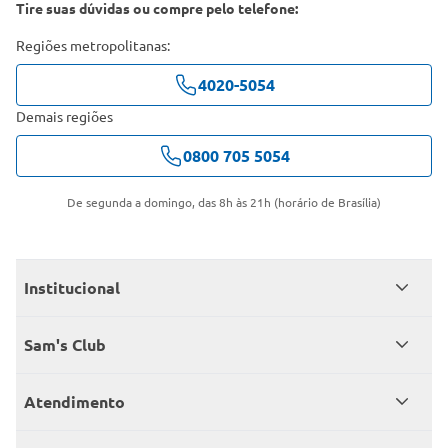
Tire suas dúvidas ou compre pelo telefone:
Regiões metropolitanas:
4020-5054
Demais regiões
0800 705 5054
De segunda a domingo, das 8h às 21h (horário de Brasília)
Institucional
Quem somos
Sam's Club
Catálogo
Seja sócio
Atendimento
Trabalhe conosco
Benefícios