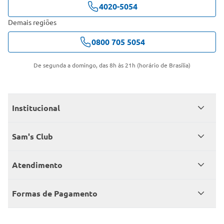
4020-5054
Demais regiões
0800 705 5054
De segunda a domingo, das 8h às 21h (horário de Brasília)
Institucional
Quem somos
Sam's Club
Catálogo
Seja sócio
Atendimento
Trabalhe conosco
Benefícios
Fale conosco
Encontre um Clube
Formas de Pagamento
Member’s Mark
Atendimento em libras
Televendas
Cartão crédito Sam’s Club