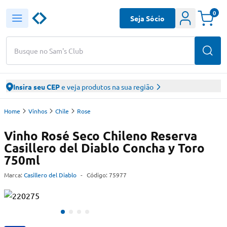
0
Seja Sócio
Busque no Sam's Club
Insira seu CEP
e veja produtos na sua região
Home
Vinhos
Chile
Rose
Vinho Rosé Seco Chileno Reserva
Casillero del Diablo Concha y Toro
750ml
Marca:
Casillero del Diablo
-
Código:
75977