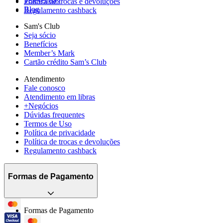
Televendas
Política de trocas e devoluções
Blog
Regulamento cashback
Sam's Club
Seja sócio
Benefícios
Member’s Mark
Cartão crédito Sam’s Club
Atendimento
Fale conosco
Atendimento em libras
+Negócios
Dúvidas frequentes
Termos de Uso
Política de privacidade
Política de trocas e devoluções
Regulamento cashback
Formas de Pagamento
Formas de Pagamento