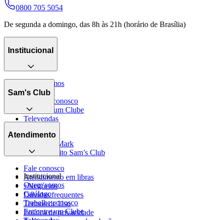
0800 705 5054
De segunda a domingo, das 8h às 21h (horário de Brasília)
Institucional
Quem somos
Catálogo
Sam's Club
Trabalhe conosco
Encontre um Clube
Televendas
Seja sócio
Blog
Benefícios
Atendimento
Member’s Mark
Cartão crédito Sam’s Club
Fale conosco
Institucional
Atendimento em libras
Quem somos
+Negócios
Catálogo
Dúvidas frequentes
Trabalhe conosco
Termos de Uso
Encontre um Clube
Política de privacidade