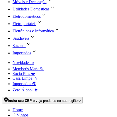
Móveis e Decoração
Utilidades Domésticas
Eletrodomésticos
Eletroportáteis
Eletrônicos e Informática
Saudáveis
Sazonal
Importados
Novidades ⭐
Member's Mark 💙
Sócio Plus 💎
Casa Limpa 🧺
Importados 🌎
Zero Álcool 🍻
Insira seu CEP
e veja produtos na sua região
Home
Vinhos