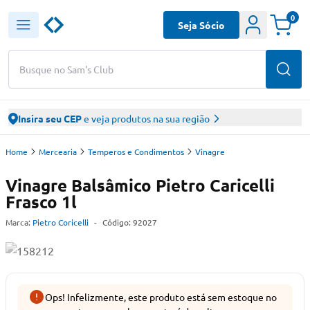
0
Seja Sócio
Busque no Sam's Club
Insira seu CEP
e veja produtos na sua região
Home
Mercearia
Temperos e Condimentos
Vinagre
Vinagre Balsâmico Pietro Caricelli
Frasco 1l
Marca:
Pietro Coricelli
-
Código:
92027
Ops! Infelizmente, este produto está sem estoque no