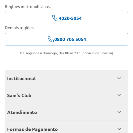
Regiões metropolitanas:
4020-5054
Demais regiões
0800 705 5054
De segunda a domingo, das 8h às 21h (horário de Brasília)
Institucional
Quem somos
Sam's Club
Catálogo
Seja sócio
Atendimento
Trabalhe conosco
Benefícios
Fale conosco
Encontre um Clube
Formas de Pagamento