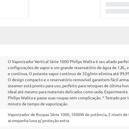
O Vaporizador Vertical Série 1000 Philips Walita é seu aliado perfe
configurações de vapor e um grande reservatório de água de 1,8L, v
e contínua. O potente vapor contínuo de 32g/min elimina até 99,9% 
O design compacto e o reservatório removível garantem fácil arm
steamer está pronto para uso, perfeito para retoques de última hor
ideal até mesmo para materiais delicados como seda. Experimente a
Philips Walita e passe suas roupas sem complicação. * Testado por ins
minuto de tempo de vaporização
Vaporizador de Roupas Série 1000, 1600W de potência, 2 níveis de
acompanha luva p/ proteção extra