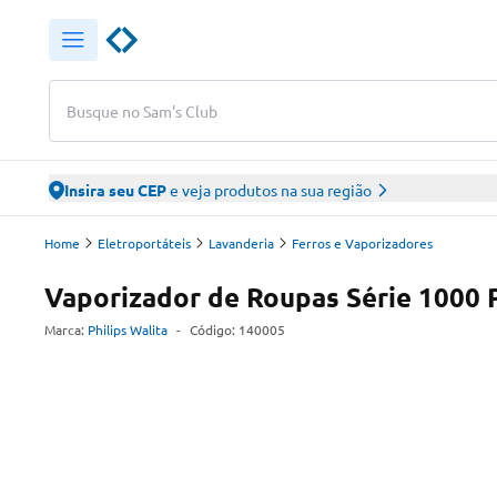
Busque no Sam's Club
Insira seu CEP
e veja produtos na sua região
Home
Eletroportáteis
Lavanderia
Ferros e Vaporizadores
Vaporizador de Roupas Série 1000 
Marca:
Philips Walita
-
Código:
140005