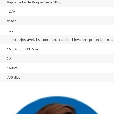
Vaporizador de Roupas Série 1000
127v
Verde
1,8L
1 haste ajustável, 1 suporte para cabide, 1 luva para proteção extra
167,3x30,3x31,2cm
2,6
1600W
730 dias