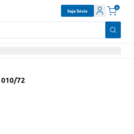
0
Seja Sócio
1010/72