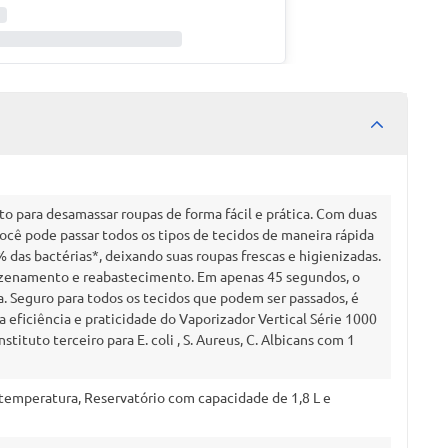
ito para desamassar roupas de forma fácil e prática. Com duas
ocê pode passar todos os tipos de tecidos de maneira rápida
das bactérias*, deixando suas roupas frescas e higienizadas.
azenamento e reabastecimento. Em apenas 45 segundos, o
a. Seguro para todos os tecidos que podem ser passados, é
 eficiência e praticidade do Vaporizador Vertical Série 1000
tituto terceiro para E. coli , S. Aureus, C. Albicans com 1
 temperatura, Reservatório com capacidade de 1,8 L e