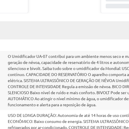
O Umidificador UA-07 contribui para um ambiente menos seco e mai
geração de névoa, capacidade de reservatório de 4 litros e autonom
silencioso e bivolt. Saiba tudo sobre o umidificador da Mondial
contínuo. CAPACIDADE DO RESERVATÓRIO O aparelho comporta at
elétrica. SISTEMA ULTRASSÔNICO DE GERAÇÃO DE NÉVOA Umidifica 
CONTROLE DE INTENSIDADE Regula a emissão de névoa. BICO DIR
SLENCIOSO Baixo nível de ruído e mais conforto. BIVOLT Pode se
AUTOMÁTICO Ao atingir o nível mínimo de água, o umidificador d
funcionamento e alerta para a reposição de água.
USO DE LONGA DURAÇÃO: Autonomia de até 14 horas de uso contínuo
ECONÔMICO: Baixo consumo de energia. SISTEMA ULTRASSÔNICO 
refrigerados por ar-condicionado. CONTROLE DE INTENSIDADE: Regu