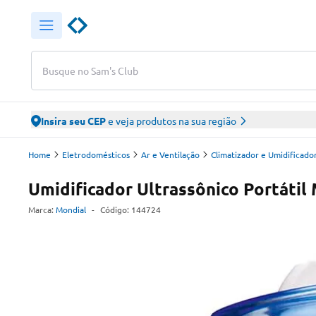
Busque no Sam's Club
Insira seu CEP
e veja produtos na sua região
Home
Eletrodomésticos
Ar e Ventilação
Climatizador e Umidificado
Umidificador Ultrassônico Portátil
Marca:
Mondial
-
Código:
144724