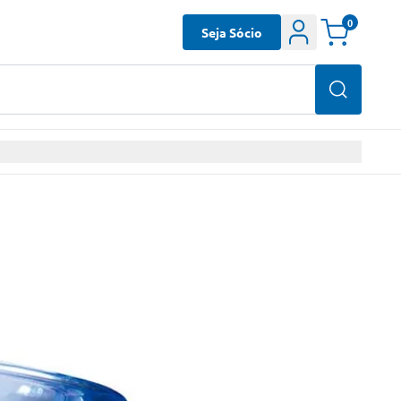
0
Seja Sócio