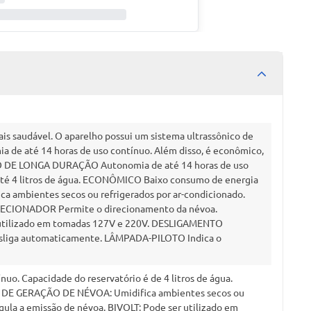
s saudável. O aparelho possui um sistema ultrassônico de
ia de até 14 horas de uso contínuo. Além disso, é econômico,
: USO DE LONGA DURAÇÃO Autonomia de até 14 horas de uso
é 4 litros de água. ECONÔMICO Baixo consumo de energia
ambientes secos ou refrigerados por ar-condicionado.
ECIONADOR Permite o direcionamento da névoa.
r utilizado em tomadas 127V e 220V. DESLIGAMENTO
esliga automaticamente. LÂMPADA-PILOTO Indica o
. Capacidade do reservatório é de 4 litros de água.
DE GERAÇÃO DE NÉVOA: Umidifica ambientes secos ou
la a emissão de névoa. BIVOLT: Pode ser utilizado em