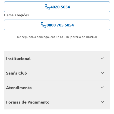
4020-5054
Demais regiões
0800 705 5054
De segunda a domingo, das 8h às 21h (horário de Brasília)
Institucional
Quem somos
Sam's Club
Catálogo
Seja sócio
Atendimento
Trabalhe conosco
Benefícios
Fale conosco
Encontre um Clube
Formas de Pagamento
Member’s Mark
Atendimento em libras
Televendas