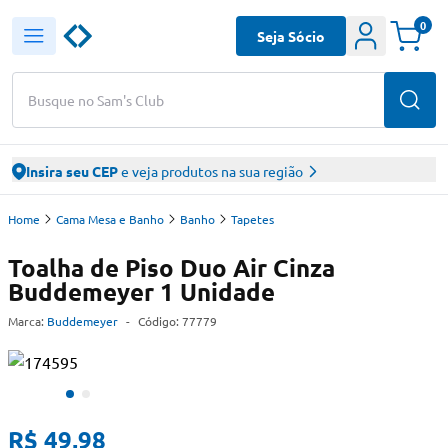
0
Seja Sócio
Busque no Sam's Club
Insira seu CEP
e veja produtos na sua região
Home
Cama Mesa e Banho
Banho
Tapetes
Toalha de Piso Duo Air Cinza
Buddemeyer 1 Unidade
Marca:
Buddemeyer
-
Código:
77779
R$ 49,98