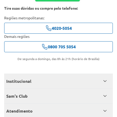
Tire suas dúvidas ou compre pelo telefone:
Regiões metropolitanas:
4020-5054
Demais regiões
0800 705 5054
De segunda a domingo, das 8h às 21h (horário de Brasília)
Institucional
Quem somos
Sam's Club
Catálogo
Seja sócio
Atendimento
Trabalhe conosco