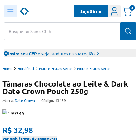
0
Seja Sócio
Busque no Sam's Club
Insira seu CEP
e veja produtos na sua região
Home
Hortifruti
Nuts e Frutas Secas
Nuts e Frutas Secas
Tâmaras Chocolate ao Leite & Dark
Date Crown Pouch 250g
Marca:
Date Crown
-
Código:
134891
R$ 32,98
Ver mais formas de pagamento