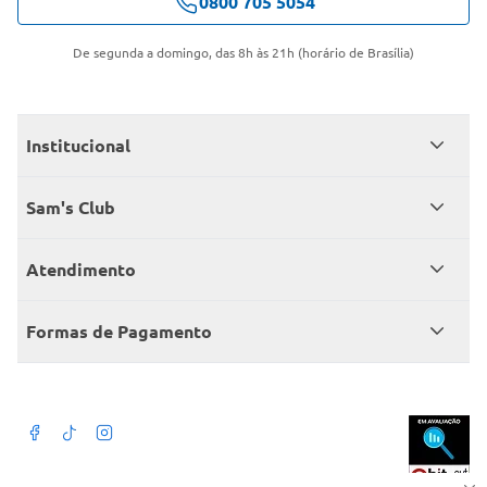
0800 705 5054
De segunda a domingo, das 8h às 21h (horário de Brasília)
Institucional
Quem somos
Sam's Club
Catálogo
Seja sócio
Atendimento
Trabalhe conosco
Benefícios
Fale conosco
Encontre um Clube
Formas de Pagamento
Member’s Mark
Atendimento em libras
Televendas
Cartão crédito Sam’s Club
+Negócios
Blog
Dúvidas frequentes