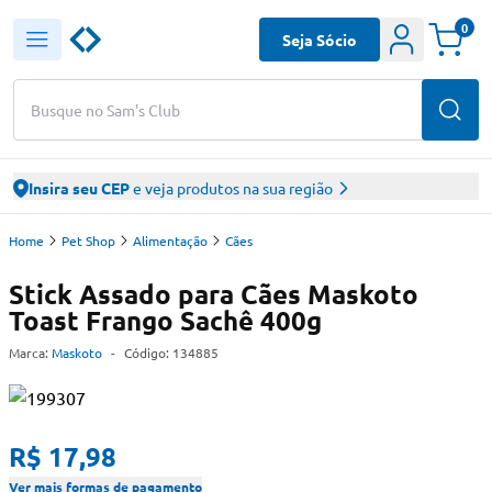
0
Seja Sócio
Busque no Sam's Club
Insira seu CEP
e veja produtos na sua região
Home
Pet Shop
Alimentação
Cães
Stick Assado para Cães Maskoto
Toast Frango Sachê 400g
Marca:
Maskoto
-
Código:
134885
R$ 17,98
Ver mais formas de pagamento