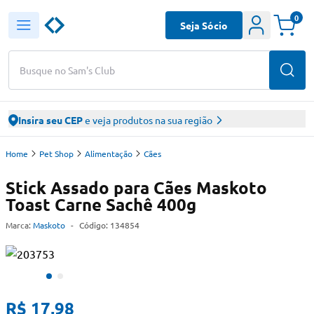
0
Seja Sócio
Busque no Sam's Club
Insira seu CEP
e veja produtos na sua região
Home
Pet Shop
Alimentação
Cães
Stick Assado para Cães Maskoto
Toast Carne Sachê 400g
Marca:
Maskoto
-
Código:
134854
R$ 17,98