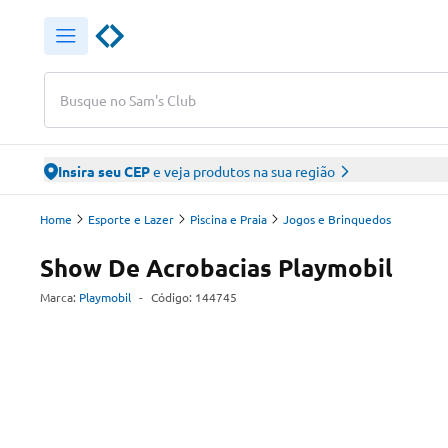
Busque no Sam's Club
Insira seu CEP
e veja produtos na sua região
Home
Esporte e Lazer
Piscina e Praia
Jogos e Brinquedos
Show De Acrobacias Playmobil
Marca:
Playmobil
-
Código:
144745