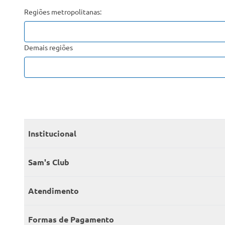
Regiões metropolitanas:
Demais regiões
Institucional
Quem somos
Sam's Club
Catálogo
Seja sócio
Atendimento
Trabalhe conosco
Benefícios
Fale conosco
Encontre um Clube
Formas de Pagamento