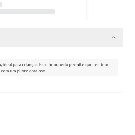
 ideal para crianças. Este brinquedo permite que recriem
 com um piloto corajoso.