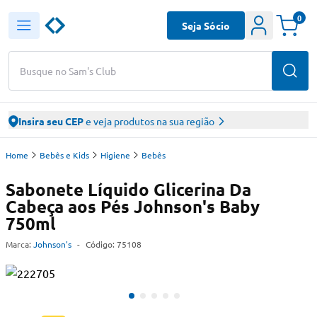
0
Seja Sócio
Busque no Sam's Club
Insira seu CEP
e veja produtos na sua região
Home
Bebês e Kids
Higiene
Bebês
Sabonete Líquido Glicerina Da
Cabeça aos Pés Johnson's Baby
750ml
Marca:
Johnson's
-
Código:
75108