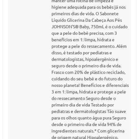
manter uma rotina de limpeza e
higiene adequada para os bebês já nos
primeiros dias de vida. O Sabonete
Líquido Glicerina Da Cabeça Aos Pés
JOHNSON'S® Baby, 750mL é o cuidado
que a pele do bebê precisa, com 3
benefícios em 1: limpa, hidrata e
protege a pele do ressecamento. Além
disso, é testado por pediatras e
dermatologistas, hipoalergênico e
seguro desde o primeiro dia de vida.
Frasco com 20% de plástico reciclado,
cuidando do seu bebê e do futuro do
nosso planeta! Benefícios e diferenciais
3 em 1: limpa, hidrata e protege a pele
do ressecamento Seguro desde o
primeiro dia de vida Testado por
pediatras e dermatologistas Tão suave
para os olhos quanto água pura Seguro
desde o primeiro dia de vida 94% de
ingredientes naturais.* Com glicerina
de origem natural Hipoalergênico,