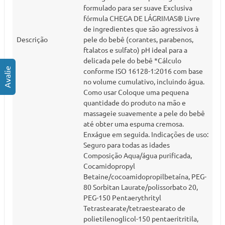
formulado para ser suave Exclusiva
fórmula CHEGA DE LÁGRIMAS® Livre
de ingredientes que são agressivos à
Descrição
pele do bebê (corantes, parabenos,
ftalatos e sulfato) pH ideal para a
delicada pele do bebê *Cálculo
conforme ISO 16128-1:2016 com base
no volume cumulativo, incluindo água.
Como usar Coloque uma pequena
quantidade do produto na mão e
massageie suavemente a pele do bebê
até obter uma espuma cremosa.
Enxágue em seguida. Indicações de uso:
Seguro para todas as idades
Composição Aqua/água purificada,
Cocamidopropyl
Betaine/cocoamidopropilbetaína, PEG-
80 Sorbitan Laurate/polissorbato 20,
PEG-150 Pentaerythrityl
Tetrastearate/tetraestearato de
polietilenoglicol-150 pentaeritritila,