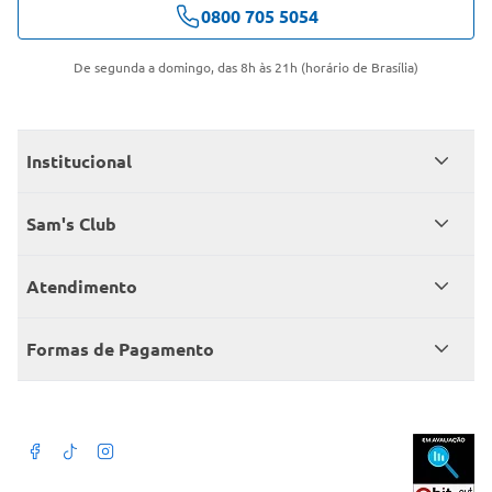
0800 705 5054
De segunda a domingo, das 8h às 21h (horário de Brasília)
Institucional
Quem somos
Sam's Club
Catálogo
Seja sócio
Atendimento
Trabalhe conosco
Benefícios
Fale conosco
Encontre um Clube
Formas de Pagamento
Member’s Mark
Atendimento em libras
Televendas
Cartão crédito Sam’s Club
+Negócios
Blog
Dúvidas frequentes