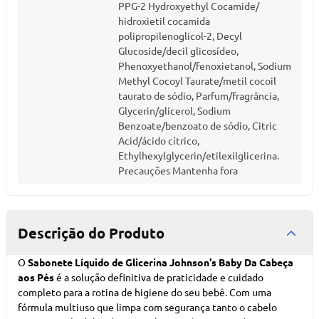
PPG-2 Hydroxyethyl Cocamide/
hidroxietil cocamida
polipropilenoglicol-2, Decyl
Glucoside/decil glicosídeo,
Phenoxyethanol/fenoxietanol, Sodium
Methyl Cocoyl Taurate/metil cocoil
taurato de sódio, Parfum/fragrância,
Glycerin/glicerol, Sodium
Benzoate/benzoato de sódio, Citric
Acid/ácido cítrico,
Ethylhexylglycerin/etilexilglicerina.
Precauções Mantenha fora
Descrição do Produto
O
Sabonete Líquido de Glicerina Johnson's Baby Da Cabeça
aos Pés
é a solução definitiva de praticidade e cuidado
completo para a rotina de higiene do seu bebê. Com uma
fórmula multiuso que limpa com segurança tanto o cabelo