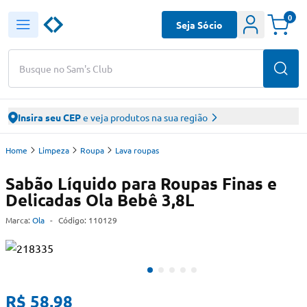
0
Seja Sócio
Busque no Sam's Club
Insira seu CEP
e veja produtos na sua região
Home
Limpeza
Roupa
Lava roupas
Sabão Líquido para Roupas Finas e
Delicadas Ola Bebê 3,8L
Marca:
Ola
-
Código:
110129
R$ 58,98