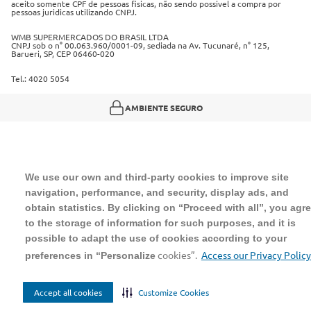
Política de trocas e devoluções
aceito somente CPF de pessoas fisicas, não sendo possivel a compra por
pessoas juridicas utilizando CNPJ.
Regulamento cashback
WMB SUPERMERCADOS DO BRASIL LTDA
CNPJ sob o n° 00.063.960/0001-09, sediada na Av. Tucunaré, n° 125,
Barueri, SP, CEP 06460-020
Tel.: 4020 5054
AMBIENTE SEGURO
We use our own and third-party cookies to improve site
navigation, performance, and security, display ads, and
obtain statistics. By clicking on “Proceed with all”, you agr
to the storage of information for such purposes, and it is
possible to adapt the use of cookies according to your
cookies”.
Access our Privacy Policy
preferences in “Personalize
Accept all cookies
Customize Cookies