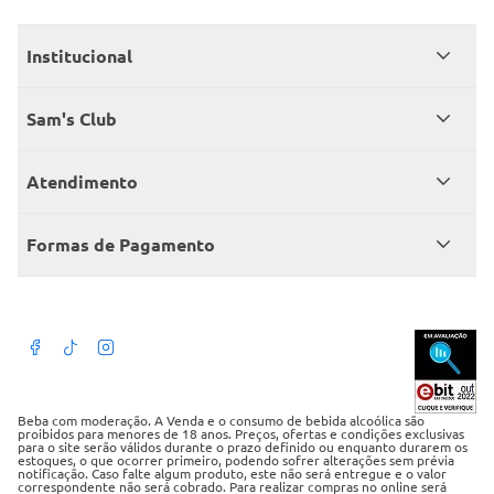
Institucional
Quem somos
Sam's Club
Catálogo
Seja sócio
Atendimento
Trabalhe conosco
Benefícios
Fale conosco
Encontre um Clube
Formas de Pagamento
Member’s Mark
Atendimento em libras
Televendas
Cartão crédito Sam’s Club
+Negócios
Blog
Dúvidas frequentes
Termos de Uso
Beba com moderação. A Venda e o consumo de bebida alcoólica são
proibidos para menores de 18 anos. Preços, ofertas e condições exclusivas
para o site serão válidos durante o prazo definido ou enquanto durarem os
Política de privacidade
estoques, o que ocorrer primeiro, podendo sofrer alterações sem prévia
notificação. Caso falte algum produto, este não será entregue e o valor
correspondente não será cobrado. Para realizar compras no online será