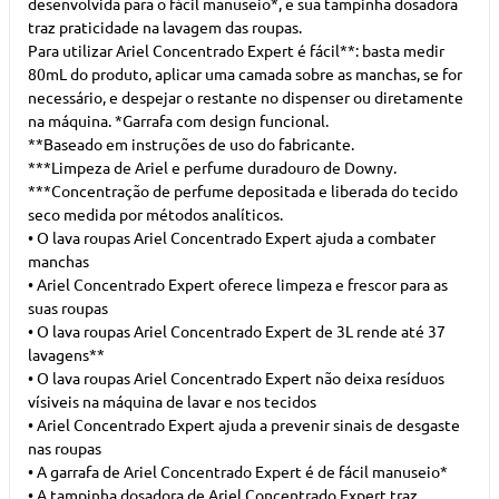
desenvolvida para o fácil manuseio*, e sua tampinha dosadora
traz praticidade na lavagem das roupas.
Para utilizar Ariel Concentrado Expert é fácil**: basta medir
80mL do produto, aplicar uma camada sobre as manchas, se for
necessário, e despejar o restante no dispenser ou diretamente
na máquina. *Garrafa com design funcional.
**Baseado em instruções de uso do fabricante.
***Limpeza de Ariel e perfume duradouro de Downy.
***Concentração de perfume depositada e liberada do tecido
seco medida por métodos analíticos.
• O lava roupas Ariel Concentrado Expert ajuda a combater
manchas
• Ariel Concentrado Expert oferece limpeza e frescor para as
suas roupas
• O lava roupas Ariel Concentrado Expert de 3L rende até 37
lavagens**
• O lava roupas Ariel Concentrado Expert não deixa resíduos
vísiveis na máquina de lavar e nos tecidos
• Ariel Concentrado Expert ajuda a prevenir sinais de desgaste
nas roupas
• A garrafa de Ariel Concentrado Expert é de fácil manuseio*
• A tampinha dosadora de Ariel Concentrado Expert traz