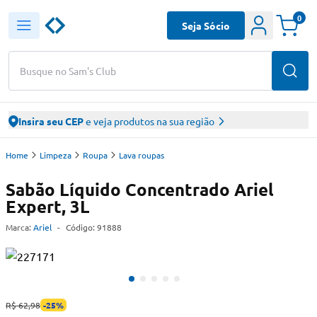
0
Seja Sócio
Busque no Sam's Club
Insira seu CEP
e veja produtos na sua região
Home
Limpeza
Roupa
Lava roupas
Sabão Líquido Concentrado Ariel
Expert, 3L
Marca:
Ariel
-
Código:
91888
R$ 62,98
-
25
%