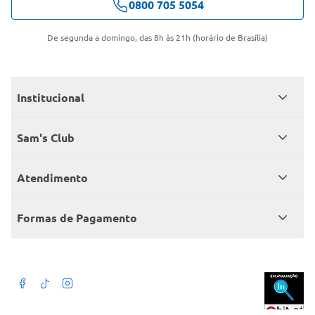
0800 705 5054
De segunda a domingo, das 8h às 21h (horário de Brasília)
Institucional
Quem somos
Sam's Club
Catálogo
Seja sócio
Atendimento
Trabalhe conosco
Benefícios
Fale conosco
Encontre um Clube
Formas de Pagamento
Member’s Mark
Atendimento em libras
Televendas
Cartão crédito Sam’s Club
+Negócios
Blog
Dúvidas frequentes