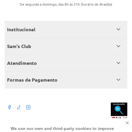
De segunda a domingo, das 8h às 21h (horário de Brasília)
Institucional
Quem somos
Sam's Club
Catálogo
Seja sócio
Atendimento
Trabalhe conosco
Benefícios
Fale conosco
Encontre um Clube
Formas de Pagamento
Member’s Mark
Atendimento em libras
Televendas
Cartão crédito Sam’s Club
+Negócios
Blog
Dúvidas frequentes
Termos de Uso
Beba com moderação. A Venda e o consumo de bebida alcoólica são
We use our own and third-party cookies to improve
proibidos para menores de 18 anos. Preços, ofertas e condições exclusivas