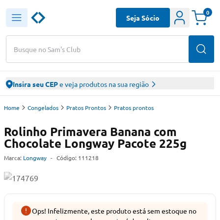
0
Seja Sócio
Busque no Sam's Club
Insira seu CEP
e veja produtos na sua região
Home
Congelados
Pratos Prontos
Pratos prontos
Rolinho Primavera Banana com
Chocolate Longway Pacote 225g
Marca:
Longway
-
Código:
111218
Ops! Infelizmente, este produto está sem estoque no