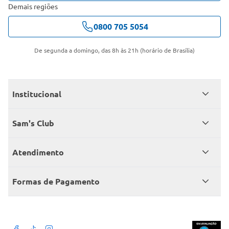
Demais regiões
0800 705 5054
De segunda a domingo, das 8h às 21h (horário de Brasília)
Institucional
Quem somos
Sam's Club
Catálogo
Seja sócio
Atendimento
Trabalhe conosco
Benefícios
Fale conosco
Encontre um Clube
Formas de Pagamento
Member’s Mark
Atendimento em libras
Televendas
Cartão crédito Sam’s Club
+Negócios
Blog