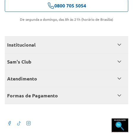
0800 705 5054
De segunda a domingo, das 8h às 21h (horário de Brasília)
Institucional
Quem somos
Sam's Club
Catálogo
Seja sócio
Atendimento
Trabalhe conosco
Benefícios
Fale conosco
Encontre um Clube
Formas de Pagamento
Member’s Mark
Atendimento em libras
Televendas
Cartão crédito Sam’s Club
+Negócios
Blog
Dúvidas frequentes