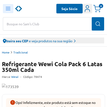
0
Seja Sócio
Busque no Sam's Club
Insira seu CEP
e veja produtos na sua região
Home
Tradicional
Refrigerante Wewi Cola Pack 6 Latas
350ml Cada
Marca:
Wewi
-
Código:
78474
Ops! Infelizmente, este produto está sem estoque no