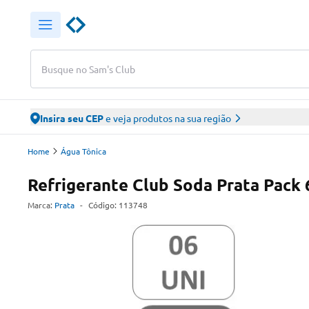
Busque no Sam's Club
Insira seu CEP
e veja produtos na sua região
Home
Água Tônica
Refrigerante Club Soda Prata Pack 
Marca:
Prata
-
Código:
113748