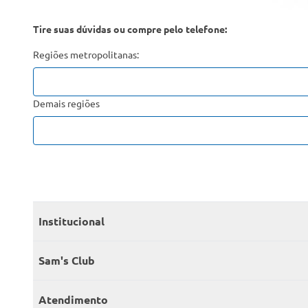
Tire suas dúvidas ou compre pelo telefone:
Regiões metropolitanas:
Demais regiões
Institucional
Quem somos
Sam's Club
Catálogo
Seja sócio
Atendimento