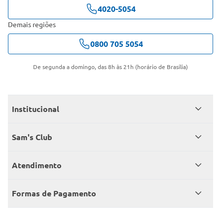
4020-5054
Demais regiões
0800 705 5054
De segunda a domingo, das 8h às 21h (horário de Brasília)
Institucional
Quem somos
Sam's Club
Catálogo
Seja sócio
Atendimento
Trabalhe conosco
Benefícios
Fale conosco
Encontre um Clube
Formas de Pagamento
Member’s Mark
Atendimento em libras
Televendas
Cartão crédito Sam’s Club