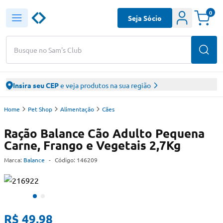
0
Seja Sócio
Busque no Sam's Club
Insira seu CEP
e veja produtos na sua região
Home
Pet Shop
Alimentação
Cães
Ração Balance Cão Adulto Pequena
Carne, Frango e Vegetais 2,7Kg
Marca:
Balance
-
Código:
146209
R$ 49,98