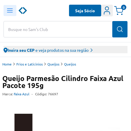
0
Seja Sócio
Busque no Sam's Club
Insira seu CEP
e veja produtos na sua região
Home
Frios e Laticinios
Queijos
Queijos
Queijo Parmesão Cilindro Faixa Azul
Pacote 195g
Marca:
Faixa Azul
-
Código:
76697