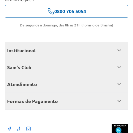
0800 705 5054
De segunda a domingo, das 8h às 21h (horário de Brasília)
Institucional
Quem somos
Sam's Club
Catálogo
Seja sócio
Atendimento
Trabalhe conosco
Benefícios
Fale conosco
Encontre um Clube
Formas de Pagamento
Member’s Mark
Atendimento em libras
Televendas
Cartão crédito Sam’s Club
+Negócios
Blog