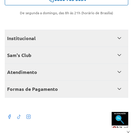
De segunda a domingo, das 8h às 21h (horário de Brasília)
Institucional
Quem somos
Sam's Club
Catálogo
Seja sócio
Atendimento
Trabalhe conosco
Benefícios
Fale conosco
Encontre um Clube
Formas de Pagamento
Member’s Mark
Atendimento em libras
Televendas
Cartão crédito Sam’s Club
+Negócios
Blog
Dúvidas frequentes