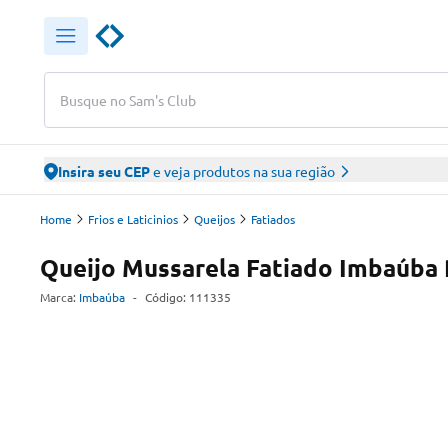
Busque no Sam's Club
Insira seu CEP
e veja produtos na sua região
Home
Frios e Laticinios
Queijos
Fatiados
Queijo Mussarela Fatiado Imbaúba 
Marca:
Imbaúba
-
Código:
111335