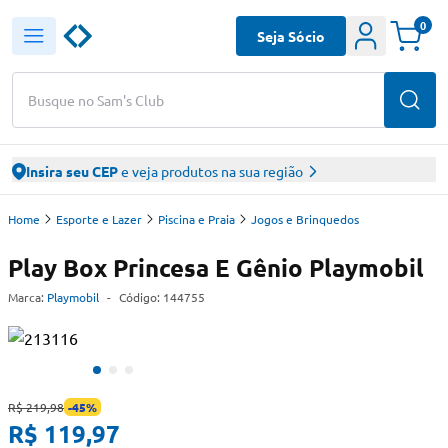
0
Seja Sócio
Busque no Sam's Club
Insira seu CEP
e veja produtos na sua região
Home
Esporte e Lazer
Piscina e Praia
Jogos e Brinquedos
Play Box Princesa E Gênio Playmobil
Marca:
Playmobil
-
Código:
144755
R$ 219,98
-
45
%
R$ 119,97