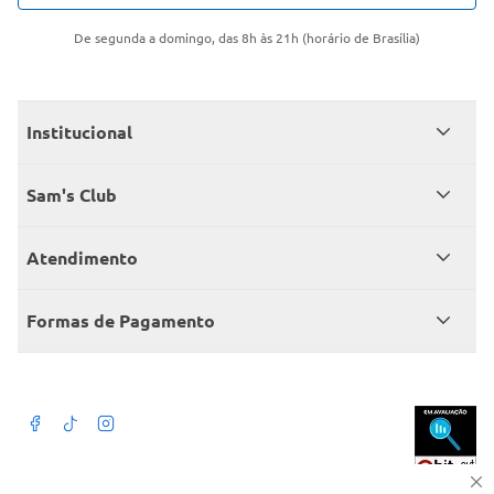
De segunda a domingo, das 8h às 21h (horário de Brasília)
Institucional
Quem somos
Sam's Club
Catálogo
Seja sócio
Atendimento
Trabalhe conosco
Benefícios
Fale conosco
Encontre um Clube
Formas de Pagamento
Member’s Mark
Atendimento em libras
Televendas
Cartão crédito Sam’s Club
+Negócios
Blog
Dúvidas frequentes
Termos de Uso