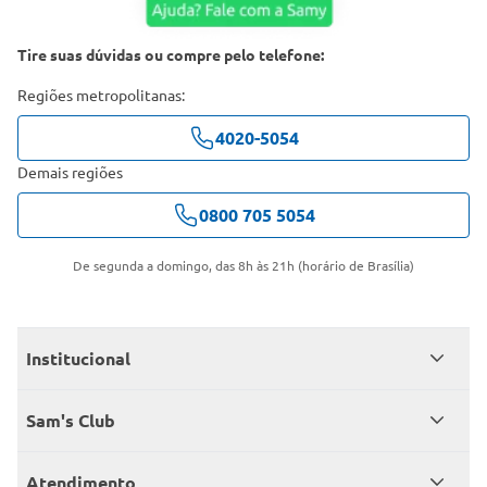
Tire suas dúvidas ou compre pelo telefone:
Regiões metropolitanas:
4020-5054
Demais regiões
0800 705 5054
De segunda a domingo, das 8h às 21h (horário de Brasília)
Institucional
Quem somos
Sam's Club
Catálogo
Seja sócio
Atendimento