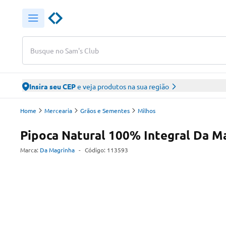
Busque no Sam's Club
Insira seu CEP
e veja produtos na sua região
Home
Mercearia
Grãos e Sementes
Milhos
Pipoca Natural 100% Integral Da M
Marca:
Da Magrinha
-
Código:
113593