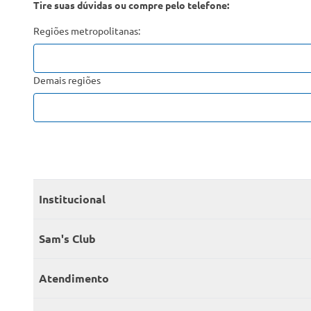
Tire suas dúvidas ou compre pelo telefone:
Regiões metropolitanas:
Demais regiões
Institucional
Quem somos
Sam's Club
Catálogo
Seja sócio
Atendimento
Trabalhe conosco
Benefícios