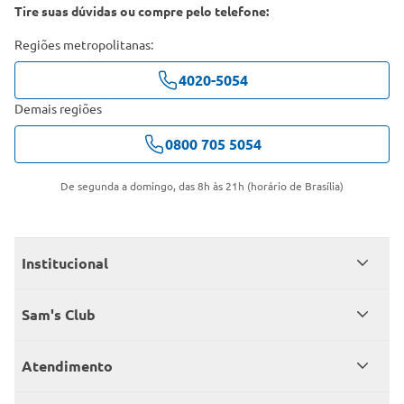
Tire suas dúvidas ou compre pelo telefone:
Regiões metropolitanas:
4020-5054
Demais regiões
0800 705 5054
De segunda a domingo, das 8h às 21h (horário de Brasília)
Institucional
Quem somos
Sam's Club
Catálogo
Seja sócio
Atendimento
Trabalhe conosco
Benefícios