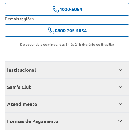
4020-5054
Demais regiões
0800 705 5054
De segunda a domingo, das 8h às 21h (horário de Brasília)
Institucional
Quem somos
Sam's Club
Catálogo
Seja sócio
Atendimento
Trabalhe conosco
Benefícios
Fale conosco
Encontre um Clube
Formas de Pagamento
Member’s Mark
Atendimento em libras
Televendas