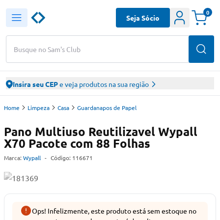
0
Seja Sócio
Busque no Sam's Club
Insira seu CEP
e veja produtos na sua região
Home
Limpeza
Casa
Guardanapos de Papel
Pano Multiuso Reutilizavel Wypall
X70 Pacote com 88 Folhas
Marca:
Wypall
-
Código:
116671
Ops! Infelizmente, este produto está sem estoque no