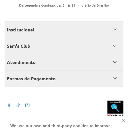
De segunda a domingo, das 8h às 21h (horário de Brasília)
Institucional
Quem somos
Sam's Club
Catálogo
Seja sócio
Atendimento
Trabalhe conosco
Benefícios
Fale conosco
Encontre um Clube
Formas de Pagamento
Member’s Mark
Atendimento em libras
Televendas
Cartão crédito Sam’s Club
+Negócios
Blog
Dúvidas frequentes
Termos de Uso
Beba com moderação. A Venda e o consumo de bebida alcoólica são
We use our own and third-party cookies to improve
proibidos para menores de 18 anos. Preços, ofertas e condições exclusivas