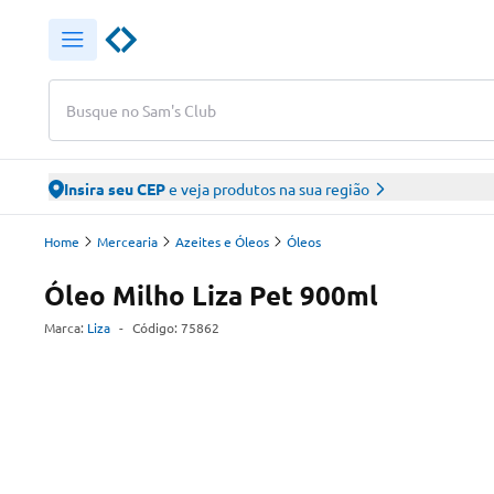
Busque no Sam's Club
Insira seu CEP
e veja produtos na sua região
Home
Mercearia
Azeites e Óleos
Óleos
Óleo Milho Liza Pet 900ml
Marca:
Liza
-
Código:
75862