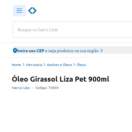
Busque no Sam's Club
Insira seu CEP
e veja produtos na sua região
Home
Mercearia
Azeites e Óleos
Óleos
Óleo Girassol Liza Pet 900ml
Marca:
Liza
-
Código:
75859