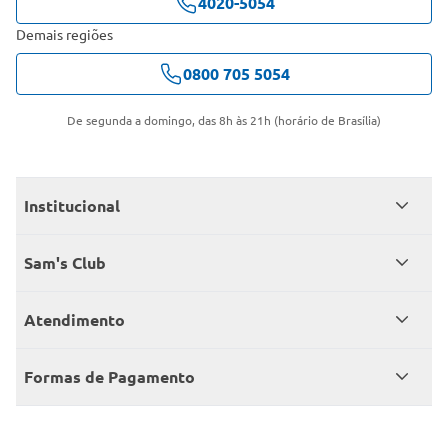
4020-5054
Demais regiões
0800 705 5054
De segunda a domingo, das 8h às 21h (horário de Brasília)
Institucional
Quem somos
Sam's Club
Catálogo
Seja sócio
Atendimento
Trabalhe conosco
Benefícios
Fale conosco
Encontre um Clube
Formas de Pagamento
Member’s Mark
Atendimento em libras
Televendas
Cartão crédito Sam’s Club
+Negócios