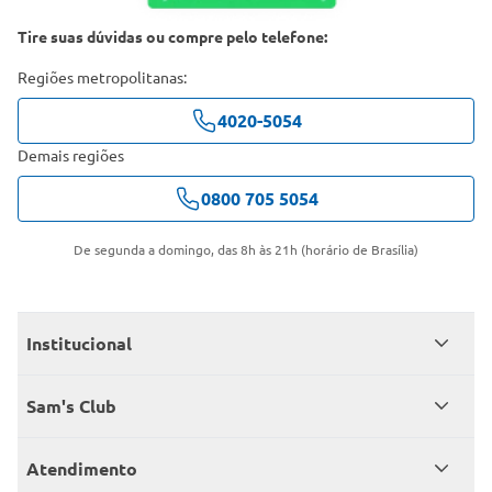
Tire suas dúvidas ou compre pelo telefone:
Regiões metropolitanas:
4020-5054
Demais regiões
0800 705 5054
De segunda a domingo, das 8h às 21h (horário de Brasília)
Institucional
Quem somos
Sam's Club
Catálogo
Seja sócio
Atendimento
Trabalhe conosco