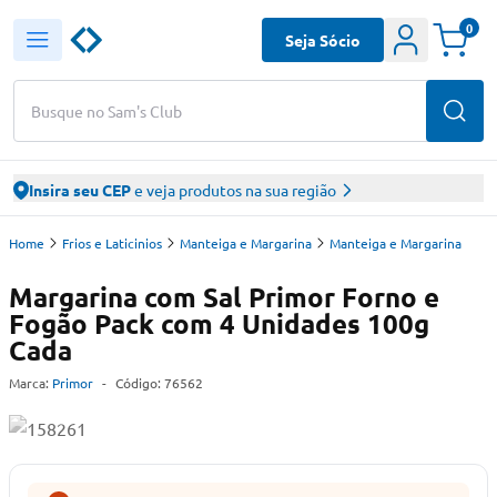
0
Seja Sócio
Busque no Sam's Club
Insira seu CEP
e veja produtos na sua região
Home
Frios e Laticinios
Manteiga e Margarina
Manteiga e Margarina
Margarina com Sal Primor Forno e
Fogão Pack com 4 Unidades 100g
Cada
Marca:
Primor
-
Código:
76562