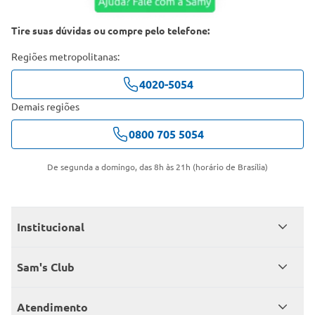
Tire suas dúvidas ou compre pelo telefone:
Regiões metropolitanas:
4020-5054
Demais regiões
0800 705 5054
De segunda a domingo, das 8h às 21h (horário de Brasília)
Institucional
Quem somos
Sam's Club
Catálogo
Seja sócio
Atendimento