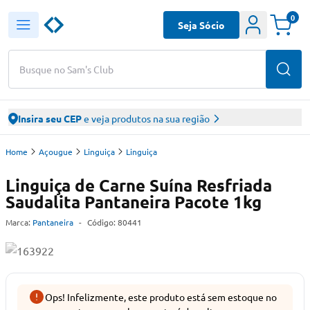
0
Seja Sócio
Busque no Sam's Club
Insira seu CEP
e veja produtos na sua região
Home
Açougue
Linguiça
Linguiça
Linguiça de Carne Suína Resfriada
Saudalita Pantaneira Pacote 1kg
Marca:
Pantaneira
-
Código:
80441
Ops! Infelizmente, este produto está sem estoque no