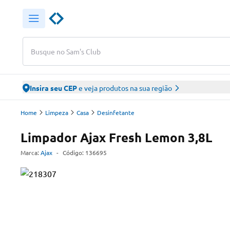
Busque no Sam's Club
Insira seu CEP
e veja produtos na sua região
Home
Limpeza
Casa
Desinfetante
Limpador Ajax Fresh Lemon 3,8L
Marca:
Ajax
-
Código:
136695