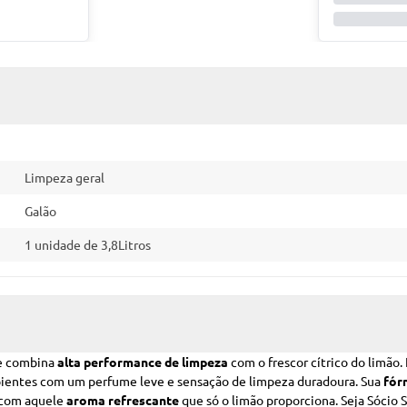
Limpeza geral
Galão
1 unidade de 3,8Litros
ue combina
alta performance de limpeza
com o frescor cítrico do limão. 
bientes com um perfume leve e sensação de limpeza duradoura. Sua
fór
o com aquele
aroma refrescante
que só o limão proporciona.
Seja Sócio 