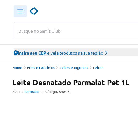
Busque no Sam's Club
Insira seu CEP
e veja produtos na sua região
Home
Frios e Laticinios
Leites e Iogurtes
Leites
Leite Desnatado Parmalat Pet 1L
Marca:
Parmalat
-
Código:
84803