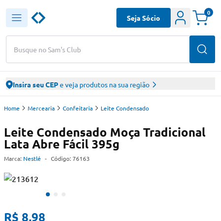
0
Seja Sócio
Busque no Sam's Club
Insira seu CEP
e veja produtos na sua região
Home
Mercearia
Confeitaria
Leite Condensado
Leite Condensado Moça Tradicional
Lata Abre Fácil 395g
Marca:
Nestlé
-
Código:
76163
R$ 8,98