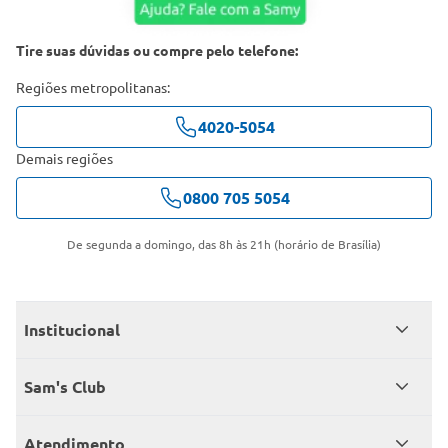
Tire suas dúvidas ou compre pelo telefone:
Regiões metropolitanas:
4020-5054
Demais regiões
0800 705 5054
De segunda a domingo, das 8h às 21h (horário de Brasília)
Institucional
Quem somos
Sam's Club
Catálogo
Seja sócio
Atendimento