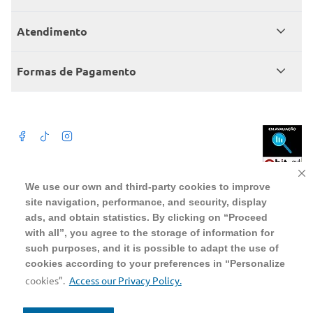
Catálogo
Seja sócio
Atendimento
Trabalhe conosco
Benefícios
Fale conosco
Encontre um Clube
Formas de Pagamento
Member’s Mark
Atendimento em libras
Televendas
Cartão crédito Sam’s Club
+Negócios
Blog
Dúvidas frequentes
Termos de Uso
Beba com moderação. A Venda e o consumo de bebida alcoólica são
We use our own and third-party cookies to improve
proibidos para menores de 18 anos. Preços, ofertas e condições exclusivas
para o site serão válidos durante o prazo definido ou enquanto durarem os
site navigation, performance, and security, display
Política de privacidade
estoques, o que ocorrer primeiro, podendo sofrer alterações sem prévia
notificação. Caso falte algum produto, este não será entregue e o valor
ads, and obtain statistics. By clicking on “Proceed
correspondente não será cobrado. Para realizar compras no online será
Política de trocas e devoluções
aceito somente CPF de pessoas fisicas, não sendo possivel a compra por
with all”, you agree to the storage of information for
pessoas juridicas utilizando CNPJ.
such purposes, and it is possible to adapt the use of
Regulamento cashback
cookies according to your preferences in “Personalize
WMB SUPERMERCADOS DO BRASIL LTDA
CNPJ sob o n° 00.063.960/0001-09, sediada na Av. Tucunaré, n° 125,
cookies”.
Access our Privacy Policy.
Barueri, SP, CEP 06460-020
Tel.: 4020 5054