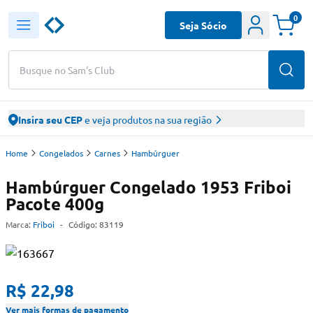
0
Seja Sócio
Busque no Sam's Club
Insira seu CEP
e veja produtos na sua região
Home
Congelados
Carnes
Hambúrguer
Hambúrguer Congelado 1953 Friboi
Pacote 400g
Marca:
Friboi
-
Código:
83119
R$ 22,98
Ver mais formas de pagamento