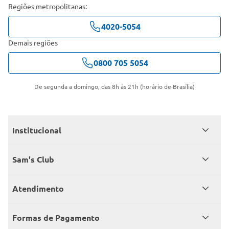
Regiões metropolitanas:
4020-5054
Demais regiões
0800 705 5054
De segunda a domingo, das 8h às 21h (horário de Brasília)
Institucional
Quem somos
Sam's Club
Catálogo
Seja sócio
Atendimento
Trabalhe conosco
Benefícios
Fale conosco
Encontre um Clube
Formas de Pagamento
Member’s Mark