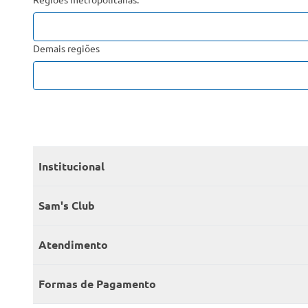
Demais regiões
Institucional
Quem somos
Sam's Club
Catálogo
Seja sócio
Atendimento
Trabalhe conosco
Benefícios
Fale conosco
Encontre um Clube
Formas de Pagamento
Member’s Mark
Atendimento em libras