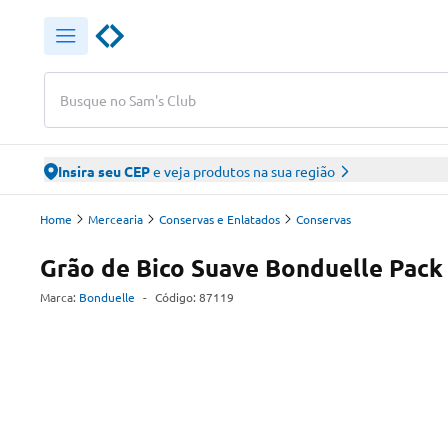
Busque no Sam's Club
Insira seu CEP
e veja produtos na sua região
Home
Mercearia
Conservas e Enlatados
Conservas
Grão de Bico Suave Bonduelle Pack
Marca:
Bonduelle
-
Código:
87119