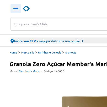
Busque no Sam's Club
Insira seu CEP
e veja produtos na sua região
Home
Mercearia
Farinhas e Cereais
Granolas
Granola Zero Açúcar Member's Mar
Marca:
Member's Mark
-
Código:
146656