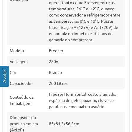
operar tanto como Freezer entre as
temperaturas -24°C e -12°C, quanto
como conservador e refrigerador entre
as temperaturas 0°C e 10°C. Possui
Classificação A (127V) e A+ (220V) de
economia no Inmetro e 10 anos de
garantia no compressor.
Modelo
Freezer
Voltagem
220v
Cor
Branco
Capacidade
200 Litros
Freezer Horinzontal, cesto aramado,
Conteúdo da
espátula de gelo, puxador, chaves e
Embalagem
parafusos e manual do usuário.
Dimensões do
produto em cm
85x81,2x56,2cm
(AxLxP)