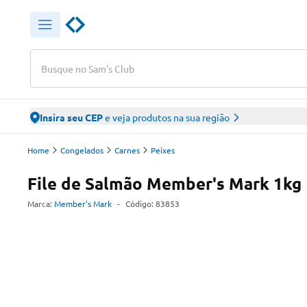
Busque no Sam's Club
Insira seu CEP
e veja produtos na sua região
Home
Congelados
Carnes
Peixes
File de Salmão Member's Mark 1kg
Marca:
Member's Mark
-
Código:
83853