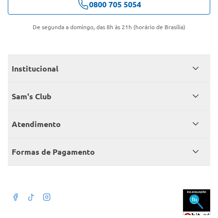
0800 705 5054
De segunda a domingo, das 8h às 21h (horário de Brasília)
Institucional
Quem somos
Sam's Club
Catálogo
Seja sócio
Atendimento
Trabalhe conosco
Benefícios
Fale conosco
Encontre um Clube
Formas de Pagamento
Member’s Mark
Atendimento em libras
Televendas
Cartão crédito Sam’s Club
+Negócios
Blog
Dúvidas frequentes