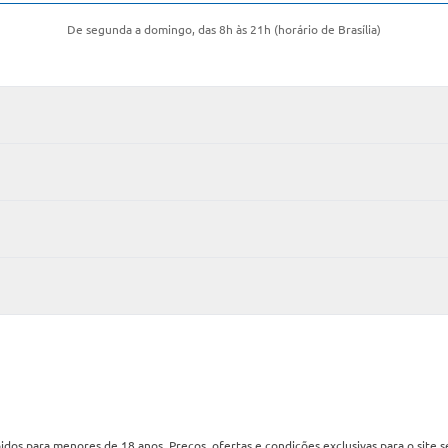
De segunda a domingo, das 8h às 21h (horário de Brasília)
os para menores de 18 anos. Preços, ofertas e condições exclusivas para o site 