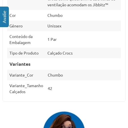
ventilação acomodam os Jibbitz™
Cor
Chumbo
Gênero
Unissex
Conteúdo da
1 Par
Embalagem
Tipo de Produto
Calçado Crocs
Variantes
Variante_Cor
Chumbo
Variante_Tamanho
42
Calçados