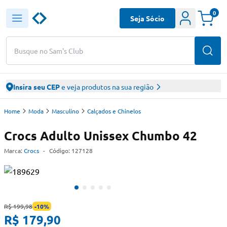
0
Seja Sócio
Busque no Sam's Club
Insira seu CEP
e veja produtos na sua região
Home
Moda
Masculino
Calçados e Chinelos
Crocs Adulto Unissex Chumbo 42
Marca:
Crocs
-
Código:
127128
R$ 199,98
-
10
%
R$ 179,90