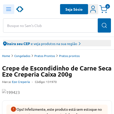
0
Seja Sócio
Busque no Sam's Club
Insira seu CEP
e veja produtos na sua região
Home
Congelados
Pratos Prontos
Pratos prontos
Crepe de Escondidinho de Carne Seca
Eze Creperia Caixa 200g
Marca:
Eze Creperia
-
Código:
131970
Ops! Infelizmente, este produto está sem estoque no