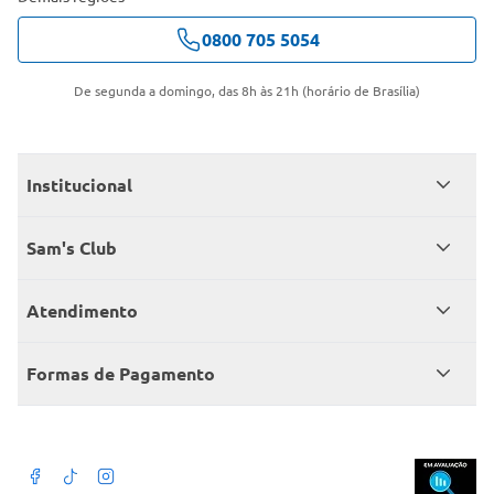
0800 705 5054
De segunda a domingo, das 8h às 21h (horário de Brasília)
Institucional
Quem somos
Sam's Club
Catálogo
Seja sócio
Atendimento
Trabalhe conosco
Benefícios
Fale conosco
Encontre um Clube
Formas de Pagamento
Member’s Mark
Atendimento em libras
Televendas
Cartão crédito Sam’s Club
+Negócios
Blog